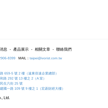
消息
產品展示
相關文章
聯絡我們
2906-8399
MAIL：
taipei@ivorist.com.tw
 659-5 號 2 樓（遠東倍速企業總部）
 292 號 13 樓之 2（A 室）
民生六街 25 號
建國一路 109 號 9 樓之 1（宏碁財經大樓）
., Ltd.